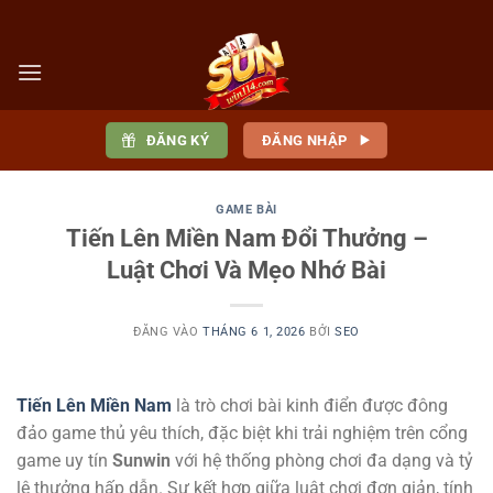
Bỏ
qua
nội
dung
ĐĂNG KÝ
ĐĂNG NHẬP
GAME BÀI
Tiến Lên Miền Nam Đổi Thưởng –
Luật Chơi Và Mẹo Nhớ Bài
ĐĂNG VÀO
THÁNG 6 1, 2026
BỞI
SEO
Tiến Lên Miền Nam
là trò chơi bài kinh điển được đông
đảo game thủ yêu thích, đặc biệt khi trải nghiệm trên cổng
game uy tín
Sunwin
với hệ thống phòng chơi đa dạng và tỷ
lệ thưởng hấp dẫn. Sự kết hợp giữa luật chơi đơn giản, tính