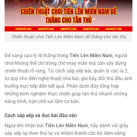
Chiến thuật chơi Tiến Lên Miền Nam dễ thắng cho tân thủ
Để nâng cao tỷ lệ thắng trong
Tiến Lên Miền Nam
, người
chơi không thể chỉ trông chờ may mắn mà cần xây dựng
chiến thuật rõ ràng. Từ cách sắp xếp bài, quản lý các lá 2,
tứ quý cho đến nghệ thuật nhả bài, gài bẫy đối thủ đều ảnh
hưởng trực tiếp đến kết quả. Phần dưới đây tổng hợp
những kinh nghiệm thực chiến giúp tân thủ nhanh chóng
nâng trình, hạn chế sai lầm cơ bản.
Cách sắp xếp và đọc bài đầu ván
Ngay khi nhận bài
Tiến Lên Miền Nam
, hãy dành vài giây
sắp xếp lại theo thứ tự và nhóm thành các bộ tiềm năng