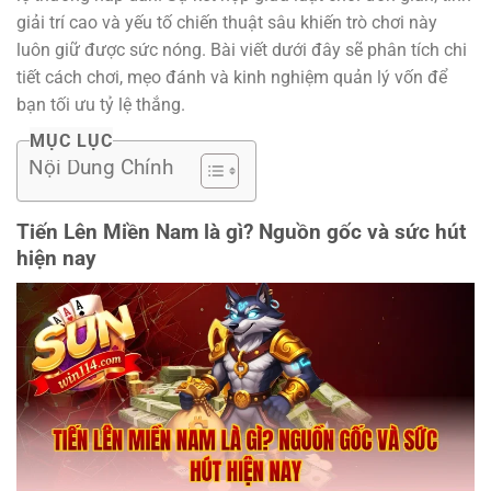
giải trí cao và yếu tố chiến thuật sâu khiến trò chơi này
luôn giữ được sức nóng. Bài viết dưới đây sẽ phân tích chi
tiết cách chơi, mẹo đánh và kinh nghiệm quản lý vốn để
bạn tối ưu tỷ lệ thắng.
MỤC LỤC
Nội Dung Chính
Tiến Lên Miền Nam là gì? Nguồn gốc và sức hút
hiện nay