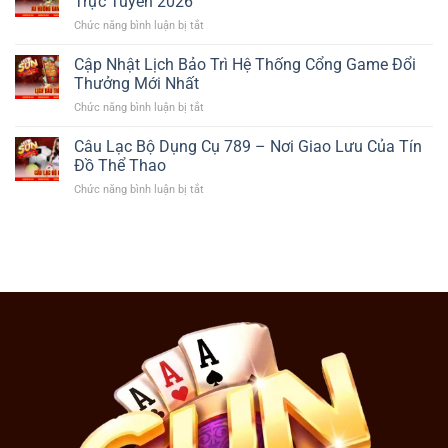
Trực Tuyến 2026
Nhất
Tài
Chức năng bình luận bị tắt
ở
–
Xỉu
Xu
Link
Chuẩn
Hướng
Cập Nhật Lịch Bảo Trì Hệ Thống Cổng Game Đổi
Tải
Xác
Phát
App
Thưởng Mới Nhất
99%
Triển
Cho
Chức năng bình luận bị tắt
ở
Ngành
APK
Cập
Game
Và
Nhật
Câu Lạc Bộ Dụng Cụ 789 – Nơi Giao Lưu Của Tín
Đổi
iOS
Lịch
Thưởng
Đồ Thể Thao
2026
Bảo
Trực
Chức năng bình luận bị tắt
ở
Trì
Tuyến
Câu
Hệ
2026
Lạc
Thống
Bộ
Cổng
Dụng
Game
Cụ
Đổi
789
Thưởng
–
Mới
Nơi
Nhất
Giao
Lưu
Của
Tín
Đồ
Thể
Thao