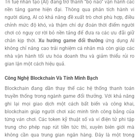
Trí tuệ nhân tạo (AI) đang trở thành “bộ não” vận hành các
nền tảng game hiện đại. Thông qua phân tích hành vi
người dùng, AI có khả năng đề xuất trò chơi phù hợp, điều
chỉnh mức độ khó, và thậm chí dự đoán thời điểm người
chơi có nguy cơ rời bỏ nền tảng để đưa ra các ưu đãi giữ
chân kịp thời.
Xu hướng game đổi thưởng
ứng dụng AI
không chỉ nâng cao trải nghiệm cá nhân mà còn giúp các
nhà vận hành tối ưu hóa doanh thu và giảm thiểu rủi ro
gian lận một cách hiệu quả.
Công Nghệ Blockchain Và Tính Minh Bạch
Blockchain đang dần thay thế các hệ thống thanh toán
truyền thống trong ngành game đổi thưởng. Với khả năng
ghi lại mọi giao dịch một cách bất biến và công khai,
blockchain giúp người chơi xác minh tính công bằng của
từng ván chơi. Các token kỹ thuật số và ví điện tử phi tập
trung cho phép nạp rút tiền tức thì, xuyên biên giới mà
không cần qua trung gian ngân hàng. Đây là một trong