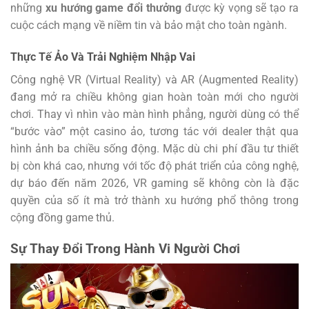
những
xu hướng game đổi thưởng
được kỳ vọng sẽ tạo ra
cuộc cách mạng về niềm tin và bảo mật cho toàn ngành.
Thực Tế Ảo Và Trải Nghiệm Nhập Vai
Công nghệ VR (Virtual Reality) và AR (Augmented Reality)
đang mở ra chiều không gian hoàn toàn mới cho người
chơi. Thay vì nhìn vào màn hình phẳng, người dùng có thể
“bước vào” một casino ảo, tương tác với dealer thật qua
hình ảnh ba chiều sống động. Mặc dù chi phí đầu tư thiết
bị còn khá cao, nhưng với tốc độ phát triển của công nghệ,
dự báo đến năm 2026, VR gaming sẽ không còn là đặc
quyền của số ít mà trở thành xu hướng phổ thông trong
cộng đồng game thủ.
Sự Thay Đổi Trong Hành Vi Người Chơi