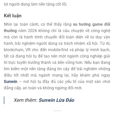
lợi người dùng làm nền tảng cốt lõi.
Kết luận
Nhìn lại toàn cảnh, có thể thấy rằng
xu hướng game đổi
thưởng
năm 2026 không chỉ là câu chuyện về công nghệ
mà còn là hành trình chuyển đổi toàn diện về tư duy vận
hành, trải nghiệm người dùng và trách nhiệm xã hội. Từ AI,
blockchain, VR cho đến mobile-first và pháp lý minh bạch,
tất cả đang hội tụ để tạo nên một ngành công nghiệp giải
trí trực tuyến trưởng thành và bền vững hơn. Nếu bạn đang
tìm kiếm một nền tảng đáng tin cậy để trải nghiệm những
điều tốt nhất mà ngành mang lại, hãy khám phá ngay
Sunwin
— nơi hội tụ đầy đủ các yếu tố của một sân chơi
đẳng cấp, an toàn và không ngừng đổi mới.
Xem thêm:
Sunwin Lừa Đảo