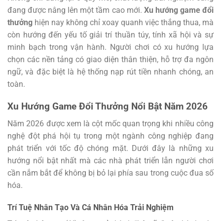
đang được nâng lên một tầm cao mới.
Xu hướng game đổi
thưởng
hiện nay không chỉ xoay quanh việc thắng thua, mà
còn hướng đến yếu tố giải trí thuần túy, tính xã hội và sự
minh bạch trong vận hành. Người chơi có xu hướng lựa
chọn các nền tảng có giao diện thân thiện, hỗ trợ đa ngôn
ngữ, và đặc biệt là hệ thống nạp rút tiền nhanh chóng, an
toàn.
Xu Hướng Game Đổi Thưởng Nổi Bật Năm 2026
Năm 2026 được xem là cột mốc quan trọng khi nhiều công
nghệ đột phá hội tụ trong một ngành công nghiệp đang
phát triển với tốc độ chóng mặt. Dưới đây là những xu
hướng nổi bật nhất mà các nhà phát triển lẫn người chơi
cần nắm bắt để không bị bỏ lại phía sau trong cuộc đua số
hóa.
Trí Tuệ Nhân Tạo Và Cá Nhân Hóa Trải Nghiệm