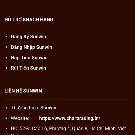
HỖ TRỢ KHÁCH HÀNG
Đăng Ký Sunwin
Đăng Nhập Sunwin
Nạp Tiền Sunwin
Rút Tiền Sunwin
LIÊN HỆ SUNWIN
Thương hiệu:
Sunwin
Website:
https://www.charttrading.in/
ĐC: 52 Đ. Cao Lỗ, Phường 4, Quận 8, Hồ Chí Minh, Việt