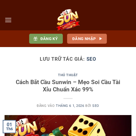
Bỏ
qua
nội
dung
ĐĂNG KÝ
ĐĂNG NHẬP
LƯU TRỮ TÁC GIẢ:
SEO
THỦ THUẬT
Cách Bắt Cầu Sunwin – Mẹo Soi Cầu Tài
Xỉu Chuẩn Xác 99%
ĐĂNG VÀO
THÁNG 6 1, 2026
BỞI
SEO
01
Th6