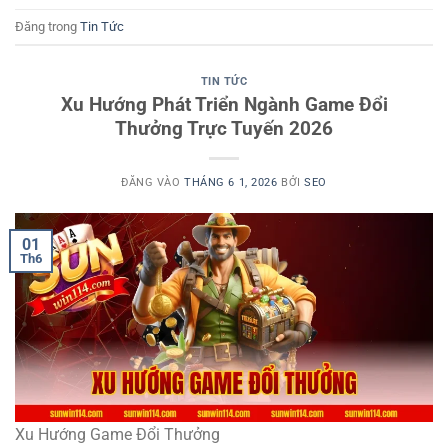
Đăng trong
Tin Tức
TIN TỨC
Xu Hướng Phát Triển Ngành Game Đổi
Thưởng Trực Tuyến 2026
ĐĂNG VÀO
THÁNG 6 1, 2026
BỞI
SEO
01
Th6
Xu Hướng Game Đổi Thưởng