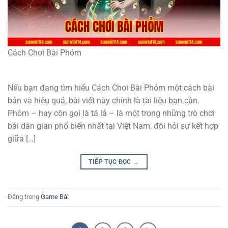
Cách Chơi Bài Phỏm
Nếu bạn đang tìm hiểu Cách Chơi Bài Phỏm một cách bài
bản và hiệu quả, bài viết này chính là tài liệu bạn cần.
Phỏm – hay còn gọi là tá lả – là một trong những trò chơi
bài dân gian phổ biến nhất tại Việt Nam, đòi hỏi sự kết hợp
giữa […]
TIẾP TỤC ĐỌC
→
Đăng trong
Game Bài