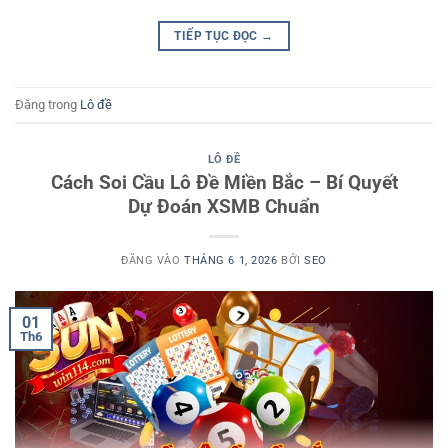
TIẾP TỤC ĐỌC
→
Đăng trong
Lô đề
LÔ ĐỀ
Cách Soi Cầu Lô Đề Miền Bắc – Bí Quyết
Dự Đoán XSMB Chuẩn
ĐĂNG VÀO
THÁNG 6 1, 2026
BỞI
SEO
01
Th6