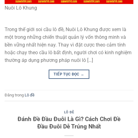
Nuôi Lô Khung
Trong thế giới soi cầu lô đề, Nuôi Lô Khung được xem là
một trong những chiến thuật quản lý vốn thông minh và
bền vững nhất hiện nay. Thay vì đặt cược theo cảm tính
hoặc chạy theo cầu lô bất định, người chơi có kinh nghiệm
thường áp dụng phương pháp nuôi lô […]
TIẾP TỤC ĐỌC
→
Đăng trong
Lô đề
LÔ ĐỀ
Đánh Đề Đầu Đuôi Là Gì? Cách Chơi Đề
Đầu Đuôi Dễ Trúng Nhất