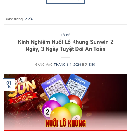
Đăng trong
Lô đề
LÔ ĐỀ
Kinh Nghiệm Nuôi Lô Khung Sunwin 2
Ngày, 3 Ngày Tuyệt Đối An Toàn
ĐĂNG VÀO
THÁNG 6 1, 2026
BỞI
SEO
01
Th6