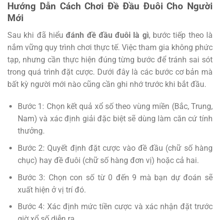
Hướng Dẫn Cách Chơi Đề Đầu Đuôi Cho Người
Mới
Sau khi đã hiểu
đánh đề đầu đuôi là gì
, bước tiếp theo là
nắm vững quy trình chơi thực tế. Việc tham gia không phức
tạp, nhưng cần thực hiện đúng từng bước để tránh sai sót
trong quá trình đặt cược. Dưới đây là các bước cơ bản mà
bất kỳ người mới nào cũng cần ghi nhớ trước khi bắt đầu.
Bước 1: Chọn kết quả xổ số theo vùng miền (Bắc, Trung,
Nam) và xác định giải đặc biệt sẽ dùng làm căn cứ tính
thưởng.
Bước 2: Quyết định đặt cược vào đề đầu (chữ số hàng
chục) hay đề đuôi (chữ số hàng đơn vị) hoặc cả hai.
Bước 3: Chọn con số từ 0 đến 9 mà bạn dự đoán sẽ
xuất hiện ở vị trí đó.
Bước 4: Xác định mức tiền cược và xác nhận đặt trước
giờ xổ số diễn ra.