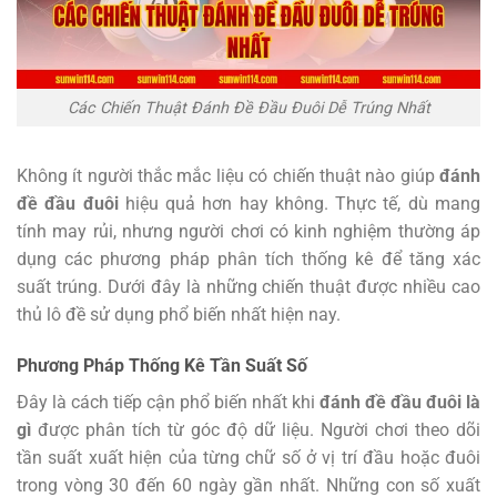
Các Chiến Thuật Đánh Đề Đầu Đuôi Dễ Trúng Nhất
Không ít người thắc mắc liệu có chiến thuật nào giúp
đánh
đề đầu đuôi
hiệu quả hơn hay không. Thực tế, dù mang
tính may rủi, nhưng người chơi có kinh nghiệm thường áp
dụng các phương pháp phân tích thống kê để tăng xác
suất trúng. Dưới đây là những chiến thuật được nhiều cao
thủ lô đề sử dụng phổ biến nhất hiện nay.
Phương Pháp Thống Kê Tần Suất Số
Đây là cách tiếp cận phổ biến nhất khi
đánh đề đầu đuôi là
gì
được phân tích từ góc độ dữ liệu. Người chơi theo dõi
tần suất xuất hiện của từng chữ số ở vị trí đầu hoặc đuôi
trong vòng 30 đến 60 ngày gần nhất. Những con số xuất