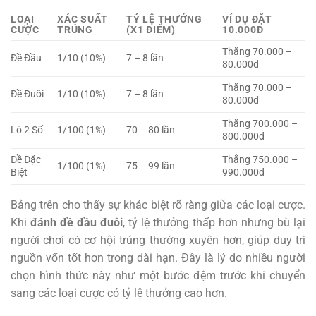
LOẠI
XÁC SUẤT
TỶ LỆ THƯỞNG
VÍ DỤ ĐẶT
CƯỢC
TRÚNG
(X1 ĐIỂM)
10.000Đ
Thắng 70.000 –
Đề Đầu
1/10 (10%)
7 – 8 lần
80.000đ
Thắng 70.000 –
Đề Đuôi
1/10 (10%)
7 – 8 lần
80.000đ
Thắng 700.000 –
Lô 2 Số
1/100 (1%)
70 – 80 lần
800.000đ
Đề Đặc
Thắng 750.000 –
1/100 (1%)
75 – 99 lần
Biệt
990.000đ
Bảng trên cho thấy sự khác biệt rõ ràng giữa các loại cược.
Khi
đánh đề đầu đuôi
, tỷ lệ thưởng thấp hơn nhưng bù lại
người chơi có cơ hội trúng thường xuyên hơn, giúp duy trì
nguồn vốn tốt hơn trong dài hạn. Đây là lý do nhiều người
chọn hình thức này như một bước đệm trước khi chuyển
sang các loại cược có tỷ lệ thưởng cao hơn.