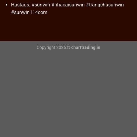
Hastags: #sunwin #nhacaisunwin #trangchusunwin
#sunwin114com
Copyright 2026 ©
charttrading.in