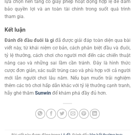
lựa chọn nền tảng có giấy phép hoạt động hợp lệ để đảm
bảo quyền lợi và an toàn tài chính trong suốt quá trình
tham gia.
Kết luận
Đánh đề đầu đuôi là gì
đã được giải đáp toàn diện qua bài
viết này, từ khái niệm cơ bản, cách phân biệt đầu và đuôi,
tỷ lệ thưởng, cách chơi cho người mới đến các chiến thuật
nâng cao và những sai lầm cần tránh. Đây là hình thức
cược đơn giản, xác suất trúng cao và phù hợp với cả người
mới lẫn người chơi lâu năm. Nếu bạn muốn trải nghiệm
thêm các trò chơi hấp dẫn khác với tỷ lệ thưởng cạnh tranh,
hãy ghé thăm
Sunwin
để khám phá đầy đủ hơn.
Bài viết này được đăng trong
Lô đề
. Đánh dấu
liên kết thường trực
.