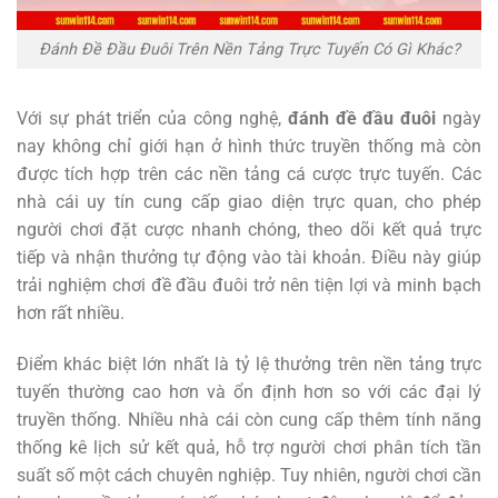
Đánh Đề Đầu Đuôi Trên Nền Tảng Trực Tuyến Có Gì Khác?
Với sự phát triển của công nghệ,
đánh đề đầu đuôi
ngày
nay không chỉ giới hạn ở hình thức truyền thống mà còn
được tích hợp trên các nền tảng cá cược trực tuyến. Các
nhà cái uy tín cung cấp giao diện trực quan, cho phép
người chơi đặt cược nhanh chóng, theo dõi kết quả trực
tiếp và nhận thưởng tự động vào tài khoản. Điều này giúp
trải nghiệm chơi đề đầu đuôi trở nên tiện lợi và minh bạch
hơn rất nhiều.
Điểm khác biệt lớn nhất là tỷ lệ thưởng trên nền tảng trực
tuyến thường cao hơn và ổn định hơn so với các đại lý
truyền thống. Nhiều nhà cái còn cung cấp thêm tính năng
thống kê lịch sử kết quả, hỗ trợ người chơi phân tích tần
suất số một cách chuyên nghiệp. Tuy nhiên, người chơi cần