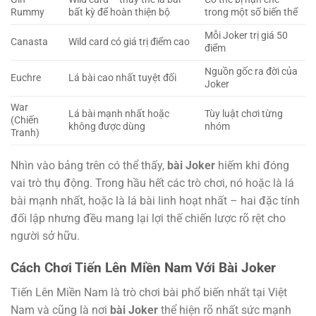
Rummy
bất kỳ để hoàn thiện bộ
trong một số biến thể
Mỗi Joker trị giá 50
Canasta
Wild card có giá trị điểm cao
điểm
Nguồn gốc ra đời của
Euchre
Lá bài cao nhất tuyệt đối
Joker
War
Lá bài mạnh nhất hoặc
Tùy luật chơi từng
(Chiến
không được dùng
nhóm
Tranh)
Nhìn vào bảng trên có thể thấy,
bài Joker
hiếm khi đóng
vai trò thụ động. Trong hầu hết các trò chơi, nó hoặc là lá
bài mạnh nhất, hoặc là lá bài linh hoạt nhất – hai đặc tính
đối lập nhưng đều mang lại lợi thế chiến lược rõ rệt cho
người sở hữu.
Cách Chơi Tiến Lên Miền Nam Với Bài Joker
Tiến Lên Miền Nam là trò chơi bài phổ biến nhất tại Việt
Nam và cũng là nơi
bài Joker
thể hiện rõ nhất sức mạnh