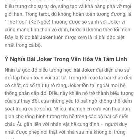
biểu trưng cho sự tự do, sáng tạo và khả năng phá vỡ mọi
giới hạn. Trong tarot, dù không hoàn toàn tương đương, lá
“The Fool” (Kẻ Ngốc) thường được so sánh với Joker vì
cùng mang tinh thần vô định, bước đi không theo lối mòn.
Đây là lý do
bài Joker
luôn được xem là lá bài đặc biệt
nhất trong cả bộ.
Ý Nghĩa Bài Joker Trong Văn Hóa Và Tâm Linh
Nhìn từ góc độ biểu tượng học,
bài Joker
đại diện cho sự
đối lập hoàn toàn với trật tự. Trong khi các lá bài khác đều
có chất, có số thứ tự rõ ràng, Joker tồn tại ngoài mọi hệ
thống phân cấp đó. Điều này khiến nó trở thành biểu tượng
của sự thay đổi, của những yếu tố bất ngờ không thể kiểm
soát trong cuộc sống. Nhiều nhà nghiên cứu văn hóa dân
gian cho rằng hình tượng tên hề trong các bộ bài cổ điển
châu Âu gắn liền với nhân vật hề cung đình – người duy
nhất được phép nói thật với nhà vua mà không bị trừng