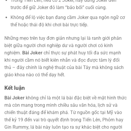
Trong Tiến Lên, nếu có 2 Joker, hãy dùng Joker đen
trước để giữ Joker đỏ làm “bảo bối” cuối cùng.
Không để lộ việc bạn đang cầm Joker qua ngôn ngữ cơ
thể hoặc thái độ khi chơi bài trực tiếp.
Những mẹo trên tuy đơn giản nhưng lại là ranh giới phân
biệt giữa người chơi nghiệp dư và người chơi có kinh
nghiệm.
Bài Joker
chỉ thực sự phát huy tối đa sức mạnh
khi người cầm nó biết kiên nhẫn và đọc được tâm lý đối
thủ – đây chính là nghệ thuật của bài Tây mà không sách
giáo khoa nào có thể dạy hết.
Kết luận
Bài Joker
không chỉ là một lá bài đặc biệt về mặt hình thức
mà còn mang trong mình chiều sâu văn hóa, lịch sử và
chiến thuật đáng để khám phá. Từ nguồn gốc tại Mỹ vào
thế kỷ 19 đến vai trò quyết định trong Tiến Lên, Phỏm hay
Gin Rummy, lá bài này luôn tạo ra sự khác biệt cho người