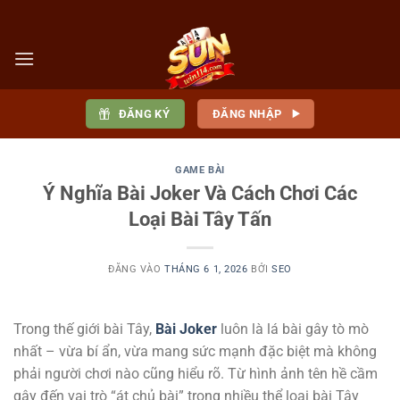
Bỏ
qua
nội
dung
ĐĂNG KÝ
ĐĂNG NHẬP
GAME BÀI
Ý Nghĩa Bài Joker Và Cách Chơi Các
Loại Bài Tây Tấn
ĐĂNG VÀO
THÁNG 6 1, 2026
BỞI
SEO
Trong thế giới bài Tây,
Bài Joker
luôn là lá bài gây tò mò
nhất – vừa bí ẩn, vừa mang sức mạnh đặc biệt mà không
phải người chơi nào cũng hiểu rõ. Từ hình ảnh tên hề cầm
gậy đến vai trò “át chủ bài” trong nhiều thể loại bài Tây