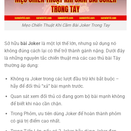
Mẹo Chiến Thuật Khi Cầm Bài Joker Trong Tay
Sở hữu
bài Joker
là một lợi thế lớn, nhưng sử dụng nó
không đúng cách lại có thể trở thành gánh nặng. Dưới đây
là những nguyên tắc chiến thuật mà các cao thủ bài Tây
thường áp dụng:
Không ra Joker trong các lượt đầu trừ khi bắt buộc –
hãy để đối thủ “xả” bài mạnh trước.
Quan sát xem đối thủ có đang gom bộ bài mạnh không
để biết khi nào cần chặn.
Trong Phỏm, ưu tiên dùng Joker để hoàn thành phỏm
có giá trị điểm cao nhất.