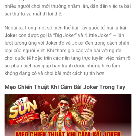
nhiều người chơi mới thường nhầm lẫn, dẫn đến việc ra bài
sai thứ tự và mất đi lợi thế.
Ngoài ra, trong một số biến thể bài Tây quốc tế, hai lá
bài
Joker
còn được gọi là “Big Joker” và “Little Joker” – lần
lượt tương ứng với Joker đỏ và Joker đen trong cách phân
loại của người Việt. Khi tham gia các ván bài với người
chơi quốc tế hoặc trên các nền tảng trực tuyến, việc nắm rõ
sự phân biệt này giúp bạn tránh được những hiểu lầm
không đáng có và chơi bài một cách tự tin hơn.
Mẹo Chiến Thuật Khi Cầm Bài Joker Trong Tay