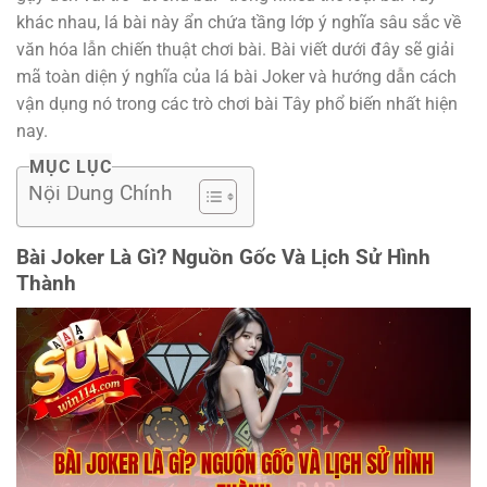
khác nhau, lá bài này ẩn chứa tầng lớp ý nghĩa sâu sắc về
văn hóa lẫn chiến thuật chơi bài. Bài viết dưới đây sẽ giải
mã toàn diện ý nghĩa của lá bài Joker và hướng dẫn cách
vận dụng nó trong các trò chơi bài Tây phổ biến nhất hiện
nay.
MỤC LỤC
Nội Dung Chính
Bài Joker Là Gì? Nguồn Gốc Và Lịch Sử Hình
Thành