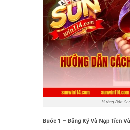
Hướng Dẫn Các
Bước 1 – Đăng Ký Và Nạp Tiền Và