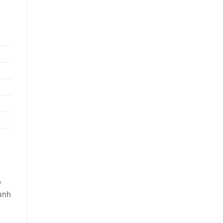
p
hành