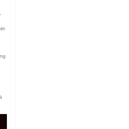
o
iện
ưng
à