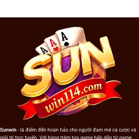
Bộ
Cổng
Dụng
Game
Cụ
Đổi
789
Thưởng
–
Mới
Nơi
Nhất
Giao
Lưu
Của
Tín
Đồ
Thể
Thao
Sunwin
-
là điểm đến hoàn hảo cho người đam mê cá cược và
giải trí trực tuyến. Với hàng trăm tựa game hấp dẫn từ game