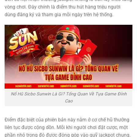
vòng chơi. Đây chính là điểm thu hút hàng triệu người
dùng đăng ký và tham gia mỗi ngày trên hệ thống.
Nổ Hũ Sicbo Sunwin Là Gì? Tổng Quan Về Tựa Game Đỉnh
Cao
Điểm đặc biệt của phiên bản này nằm ở cơ chế hũ thưởng
liên tục được cộng dồn. Mỗi khi người chơi đặt cược, một
phần nhỏ trong đó được đóng góp vào quỹ jackpot chung.