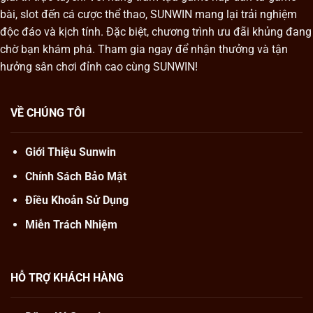
bài, slot đến cá cược thể thao, SUNWIN mang lại trải nghiệm
độc đáo và kịch tính. Đặc biệt, chương trình ưu đãi khủng đang
chờ bạn khám phá. Tham gia ngay để nhận thưởng và tận
hưởng sân chơi đỉnh cao cùng SUNWIN!
VỀ CHÚNG TÔI
Giới Thiệu Sunwin
Chính Sách Bảo Mật
Điều Khoản Sử Dụng
Miễn Trách Nhiệm
HỖ TRỢ KHÁCH HÀNG