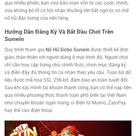
qua nhiều phiên, bạn vừa bảo toàn vốn từ các cược chính,
vừa không bỏ lỡ cơ hội nhận thưởng lớn bất ngờ từ cơ chế
nổ hũ đặc trưng của nền tảng.
Hướng Dẫn Đăng Ký Và Bắt Đầu Chơi Trên
Sunwin
Quy trình tham gia
Nổ Hũ Sicbo Sunwin
được thiết kế đơn
giản, thân thiện với người dùng ở mọi trình độ. Người chơi
chỉ cần truy cập trang chủ chính thức, chọn mục đăng ký
và điền đầy đủ thông tin cá nhân theo yêu cầu. Toàn bộ dữ
liệu được mã hóa SSL 256-bit, đảm bảo an toàn tuyệt đối.
Sau khi xác minh tài khoản thành công, bạn có thể nạp tiền
qua nhiều phương thức thanh toán phổ biến tại Việt Nam
như chuyển khoản ngân hàng, ví điện tử Momo, ZaloPay
hay thẻ cào điện thoại.