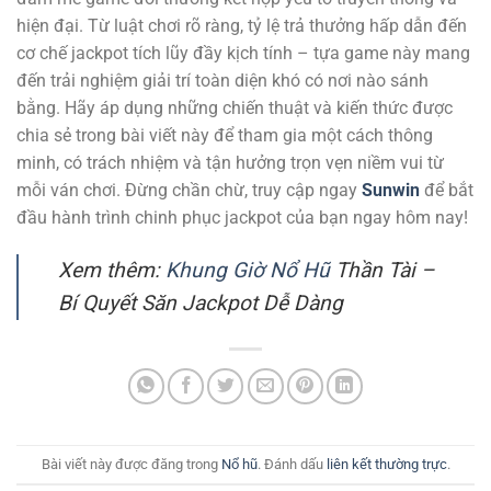
hiện đại. Từ luật chơi rõ ràng, tỷ lệ trả thưởng hấp dẫn đến
cơ chế jackpot tích lũy đầy kịch tính – tựa game này mang
đến trải nghiệm giải trí toàn diện khó có nơi nào sánh
bằng. Hãy áp dụng những chiến thuật và kiến thức được
chia sẻ trong bài viết này để tham gia một cách thông
minh, có trách nhiệm và tận hưởng trọn vẹn niềm vui từ
mỗi ván chơi. Đừng chần chừ, truy cập ngay
Sunwin
để bắt
đầu hành trình chinh phục jackpot của bạn ngay hôm nay!
Xem thêm:
Khung Giờ Nổ Hũ
Thần Tài –
Bí Quyết Săn Jackpot Dễ Dàng
Bài viết này được đăng trong
Nổ hũ
. Đánh dấu
liên kết thường trực
.