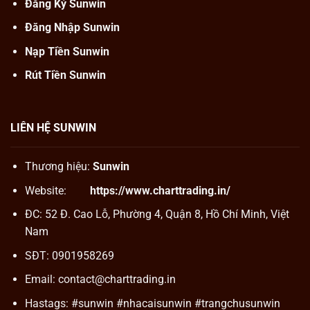
Đăng Ký Sunwin
Đăng Nhập Sunwin
Nạp Tiền Sunwin
Rút Tiền Sunwin
LIÊN HỆ SUNWIN
Thương hiệu:
Sunwin
Website:
https://www.charttrading.in/
ĐC: 52 Đ. Cao Lỗ, Phường 4, Quận 8, Hồ Chí Minh, Việt
Nam
SĐT: 0901958269
Email:
contact@charttrading.in
Hastags: #sunwin #nhacaisunwin #trangchusunwin