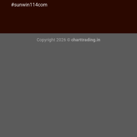
#sunwin114com
Copyright 2026 ©
charttrading.in