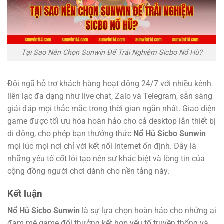
Tại Sao Nên Chọn Sunwin Để Trải Nghiệm Sicbo Nổ Hũ?
Đội ngũ hỗ trợ khách hàng hoạt động 24/7 với nhiều kênh
liên lạc đa dạng như live chat, Zalo và Telegram, sẵn sàng
giải đáp mọi thắc mắc trong thời gian ngắn nhất. Giao diện
game được tối ưu hóa hoàn hảo cho cả desktop lẫn thiết bị
di động, cho phép bạn thưởng thức
Nổ Hũ Sicbo Sunwin
mọi lúc mọi nơi chỉ với kết nối internet ổn định. Đây là
những yếu tố cốt lõi tạo nên sự khác biệt và lòng tin của
cộng đồng người chơi dành cho nền tảng này.
Kết luận
Nổ Hũ Sicbo Sunwin
là sự lựa chọn hoàn hảo cho những ai
đam mê game đổi thưởng kết hợp yếu tố truyền thống và