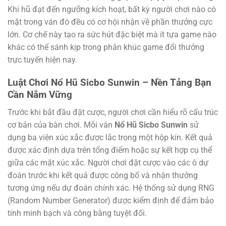
Khi hũ đạt đến ngưỡng kích hoạt, bất kỳ người chơi nào có
mặt trong ván đó đều có cơ hội nhận về phần thưởng cực
lớn. Cơ chế này tạo ra sức hút đặc biệt mà ít tựa game nào
khác có thể sánh kịp trong phân khúc game đổi thưởng
trực tuyến hiện nay.
Luật Chơi Nổ Hũ Sicbo Sunwin – Nền Tảng Bạn
Cần Nắm Vững
Trước khi bắt đầu đặt cược, người chơi cần hiểu rõ cấu trúc
cơ bản của bàn chơi. Mỗi ván
Nổ Hũ Sicbo Sunwin
sử
dụng ba viên xúc xắc được lắc trong một hộp kín. Kết quả
được xác định dựa trên tổng điểm hoặc sự kết hợp cụ thể
giữa các mặt xúc xắc. Người chơi đặt cược vào các ô dự
đoán trước khi kết quả được công bố và nhận thưởng
tương ứng nếu dự đoán chính xác. Hệ thống sử dụng RNG
(Random Number Generator) được kiểm định để đảm bảo
tính minh bạch và công bằng tuyệt đối.