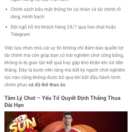
Chính sách bảo mật thông tin cá nhân và tài chính rõ
ràng, minh bạch
Đội ngũ hỗ trợ khách hàng 24/7 qua live chat hoặc
Telegram
Việc lựa chọn nhà cái uy tín không chỉ đảm bảo quyền lợi
tài chính mà còn giúp bạn có trải nghiệm chơi công bằng,
không lo bị gian lận kết quả hay gặp khó khăn khi rút tiền
thắng. Đây là bước nền tảng mà bất kỳ người chơi nghiêm
túc nào cũng không được bỏ qua khi bắt đầu hành trình
chinh phục
cá độ thể thao ảo
.
Tâm Lý Chơi – Yếu Tố Quyết Định Thắng Thua
Dài Hạn