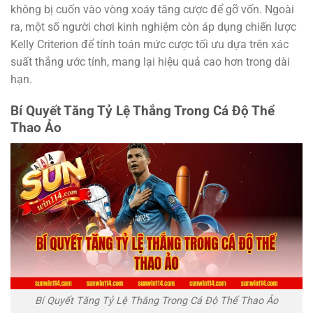
không bị cuốn vào vòng xoáy tăng cược để gỡ vốn. Ngoài
ra, một số người chơi kinh nghiệm còn áp dụng chiến lược
Kelly Criterion để tính toán mức cược tối ưu dựa trên xác
suất thắng ước tính, mang lại hiệu quả cao hơn trong dài
hạn.
Bí Quyết Tăng Tỷ Lệ Thắng Trong Cá Độ Thể
Thao Ảo
Bí Quyết Tăng Tỷ Lệ Thắng Trong Cá Độ Thể Thao Ảo