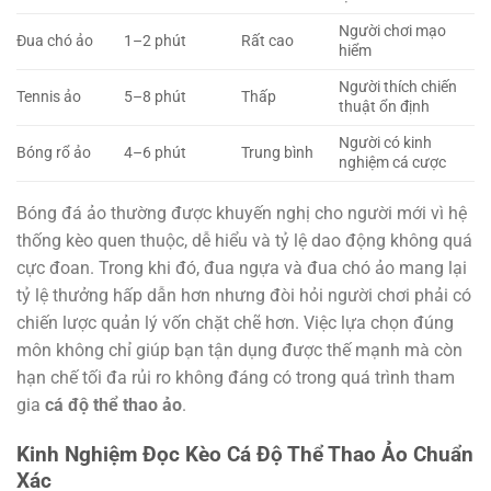
Người chơi mạo
Đua chó ảo
1–2 phút
Rất cao
hiểm
Người thích chiến
Tennis ảo
5–8 phút
Thấp
thuật ổn định
Người có kinh
Bóng rổ ảo
4–6 phút
Trung bình
nghiệm cá cược
Bóng đá ảo thường được khuyến nghị cho người mới vì hệ
thống kèo quen thuộc, dễ hiểu và tỷ lệ dao động không quá
cực đoan. Trong khi đó, đua ngựa và đua chó ảo mang lại
tỷ lệ thưởng hấp dẫn hơn nhưng đòi hỏi người chơi phải có
chiến lược quản lý vốn chặt chẽ hơn. Việc lựa chọn đúng
môn không chỉ giúp bạn tận dụng được thế mạnh mà còn
hạn chế tối đa rủi ro không đáng có trong quá trình tham
gia
cá độ thể thao ảo
.
Kinh Nghiệm Đọc Kèo Cá Độ Thể Thao Ảo Chuẩn
Xác