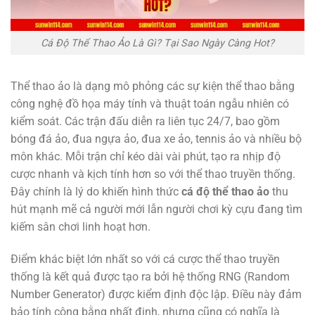
Cá Độ Thể Thao Ảo Là Gì? Tại Sao Ngày Càng Hot?
Thể thao ảo là dạng mô phỏng các sự kiện thể thao bằng
công nghệ đồ họa máy tính và thuật toán ngẫu nhiên có
kiểm soát. Các trận đấu diễn ra liên tục 24/7, bao gồm
bóng đá ảo, đua ngựa ảo, đua xe ảo, tennis ảo và nhiều bộ
môn khác. Mỗi trận chỉ kéo dài vài phút, tạo ra nhịp độ
cược nhanh và kịch tính hơn so với thể thao truyền thống.
Đây chính là lý do khiến hình thức
cá độ thể thao ảo
thu
hút mạnh mẽ cả người mới lẫn người chơi kỳ cựu đang tìm
kiếm sân chơi linh hoạt hơn.
Điểm khác biệt lớn nhất so với cá cược thể thao truyền
thống là kết quả được tạo ra bởi hệ thống RNG (Random
Number Generator) được kiểm định độc lập. Điều này đảm
bảo tính công bằng nhất định, nhưng cũng có nghĩa là