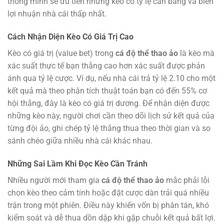
thông minh sẽ ưu tiên những kèo có tỷ lệ cân bằng và biên
lợi nhuận nhà cái thấp nhất.
Cách Nhận Diện Kèo Có Giá Trị Cao
Kèo có giá trị (value bet) trong
cá độ thể thao ảo
là kèo mà
xác suất thực tế bạn thắng cao hơn xác suất được phản
ánh qua tỷ lệ cược. Ví dụ, nếu nhà cái trả tỷ lệ 2.10 cho một
kết quả mà theo phân tích thuật toán bạn có đến 55% cơ
hội thắng, đây là kèo có giá trị dương. Để nhận diện được
những kèo này, người chơi cần theo dõi lịch sử kết quả của
từng đội ảo, ghi chép tỷ lệ thắng thua theo thời gian và so
sánh chéo giữa nhiều nhà cái khác nhau.
Những Sai Lầm Khi Đọc Kèo Cần Tránh
Nhiều người mới tham gia
cá độ thể thao ảo
mắc phải lỗi
chọn kèo theo cảm tính hoặc đặt cược dàn trải quá nhiều
trận trong một phiên. Điều này khiến vốn bị phân tán, khó
kiểm soát và dễ thua dồn dập khi gặp chuỗi kết quả bất lợi.